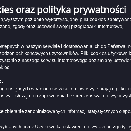
likacji:
2023-06-06
kies oraz polityka prywatności
 najwyższym poziomie wykorzystujemy pliki cookies zapisywane
nej zgody oraz ustawień swojej przeglądarki internetowej.
 dostępnych w naszym serwisie i dostosowania ich do Państwa i
rządzeniach końcowych użytkowników. Pliki cookies użytkowni
rzystanie z naszego serwisu internetowego bez zmiany ustawień
kies.
z:
ług dostępnych w ramach serwisu, np. uwierzytelniające pliki
eństwa - służące do zapewnienia bezpieczeństwa, np. wykorzy
e zbieranie zanonimizowanych informacji statystycznych o spos
 Wszystkie prawa zastrzeżone.
wybranych przez Użytkownika ustawień, np. wyrażone zgody, języ