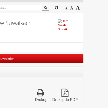
Szukaj
Przełącz pomiędzy widokiem
Zmniejsz czcionkę
Domyślny rozmiar cz
Zwiększ czcion
j w Suwałkach
cowników
Drukuj
Drukuj do PDF