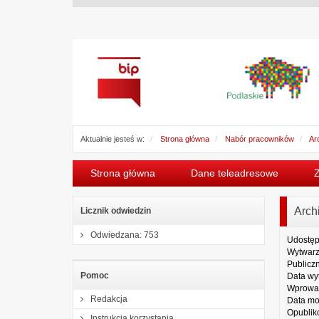
Aktualnie jesteś w:
Strona główna
Nabór pracowników
Ar
Strona główna
Dane teleadresowe
Arch
Licznik odwiedzin
Odwiedzana: 753
Udostęp
Wytwarz
Publicz
Pomoc
Data wy
Wprowa
Redakcja
Data mo
Opublik
Instrukcja korzystania