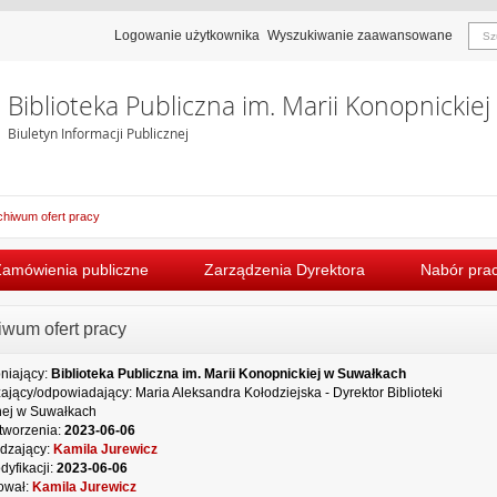
Logowanie użytkownika
Wyszukiwanie zaawansowane
Biblioteka Publiczna im. Marii Konopnickie
Biuletyn Informacji Publicznej
chiwum ofert pracy
Zamówienia publiczne
Zarządzenia Dyrektora
Nabór pra
iwum ofert pracy
niający:
Biblioteka Publiczna im. Marii Konopnickiej w Suwałkach
ający/odpowiadający:
Maria Aleksandra Kołodziejska - Dyrektor Biblioteki
nej w Suwałkach
tworzenia:
2023-06-06
dzający:
Kamila Jurewicz
dyfikacji:
2023-06-06
ował:
Kamila Jurewicz