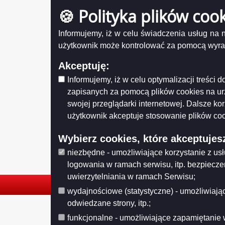
Data pub
🍪 Polityka plików coo
Mapa serwisu
Szukaj
Informujemy, iż w celu świadczenia usług na
użytkownik może kontrolować za pomocą wyraża
Administracja
Akceptuję:
Logowanie
Informujemy, iż w celu optymalizacji treści
zapisanych za pomocą plików cookies na u
Otwarte dane
swojej przeglądarki internetowej. Dalsze ko
XML
użytkownik akceptuje stosowanie plików coo
JSON
Wybierz cookies, które akceptujes
CSV
niezbędne - umożliwiające korzystanie z us
logowania w ramach serwisu, itp. bezpiecz
uwierzytelniania w ramach Serwisu;
wydajnościowe (statystyczne) - umożliwiając
odwiedzane strony, itp.;
© 2026. Biblioteka Publiczna im. Marii Konopnickiej w Suwałkach.
funkcjonalne - umożliwiające zapamiętanie 