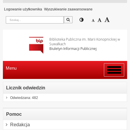
Logowanie użytkownika
Wyszukiwanie zaawansowane
Szukaj
Przełącz pomiędzy wi
Zmniejsz czcion
Domyślny rozm
Zwiększ c
Biblioteka Publiczna im. Marii Konopnickiej w
Suwałkach
Biuletyn Informacji Publicznej
Menu
Włącz
menu
Licznik odwiedzin
Odwiedzana: 482
Pomoc
Redakcja